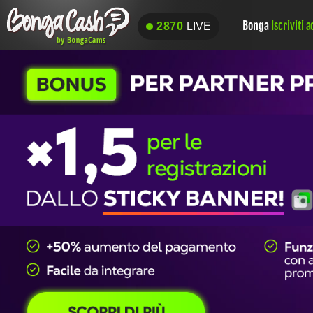
Bonga
Iscriviti 
2870
LIVE
2870
LIVE