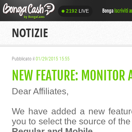
Bonga
Iscriviti 
2192
LIVE
2192
LIVE
NOTIZIE
Pubblicato il
01/29/2015 15:55
NEW FEATURE: MONITOR A
Dear Affiliates,
We have added a new feature i
you to select the source of the
Regular and Mobile
.