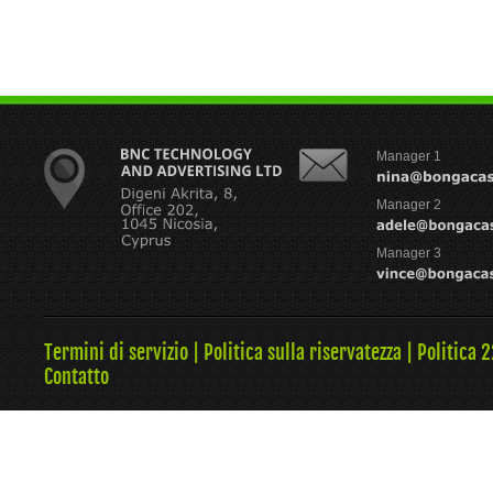
Manager 1
Manager 2
Manager 3
Termini di servizio
|
Politica sulla riservatezza
|
Politica 
Contatto