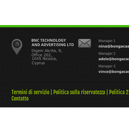
Manager 1
Manager 2
Manager 3
Termini di servizio
|
Politica sulla riservatezza
|
Politica 
Contatto