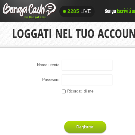
Bonga
Iscriviti 
2285
LIVE
2285
LIVE
LOGGATI NEL TUO ACCOU
Nome utente
Password
Ricordati di me
Registrati